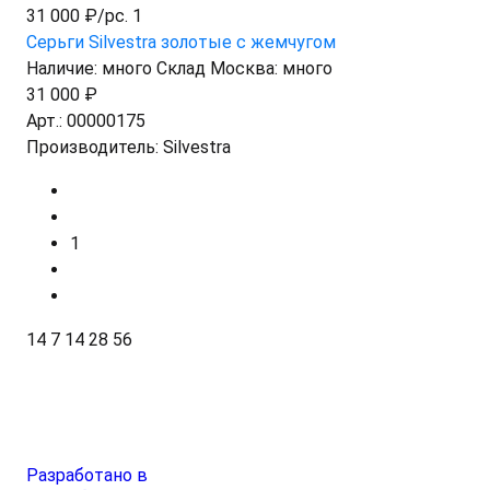
31 000 ₽/pc. 1
Серьги Silvestra золотые с жемчугом
Наличие:
много
Склад Москва:
много
31 000 ₽
Арт.:
00000175
Производитель:
Silvestra
1
14
7
14
28
56
Разработано в