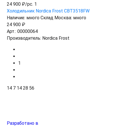
24 900 ₽/pc. 1
Холодильник Nordica Frost CBT3518FW
Наличие:
много
Склад Москва:
много
24 900 ₽
Арт.:
00000064
Производитель:
Nordica Frost
1
14
7
14
28
56
Разработано в