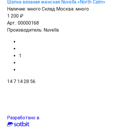
Шапка вязаная женская Nuvella «North Calm»
Наличие:
много
Склад Москва:
много
1 200 ₽
Арт.:
00000168
Производитель:
Nuvella
1
14
7
14
28
56
Разработано в